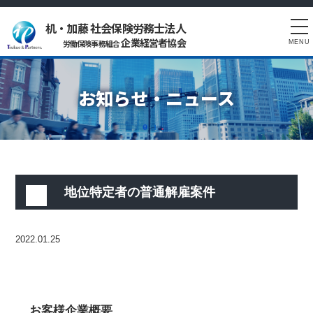
机・加藤 社会保険労務士法人
tog
企業経営者協会
労働保険事務組合
MENU
nav
お知らせ・ニュース
地位特定者の普通解雇案件
2022.01.25
お客様企業概要