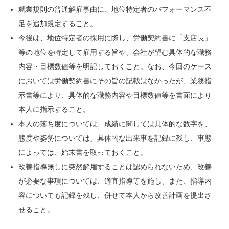
就業規則の普通解雇事由に、地位特定者のパフォーマンス不
足を追加規定すること。
今後は、地位特定者の採用に際し、労働契約書に「支店長」
等の地位を特定して雇用する旨や、会社が望む具体的な職務
内容・目標数値等を明記しておくこと。なお、今回のケース
においては労働契約書にその旨の記載はなかったが、業務指
示書等により、具体的な職務内容や目標数値等を書面により
本人に指示すること。
本人の落ち度については、成績に関しては具体的な数字を、
態度や姿勢については、具体的な出来事を記録に残し、事態
によっては、始末書を取っておくこと。
改善指導無しに突然解雇することは認められないため、改善
が必要な事項については、適宜指導等を施し、また、指導内
容についても記録を残し、併せて本人から改善計画を提出さ
せること。