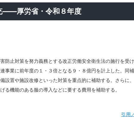
充――厚労省・令和８年度
災害防止対策を努力義務とする改正労働安全衛生法の施行を受
関連事業に前年度の１・３倍となる９・８億円を計上した。同
設備設置や施設改修といった対策を重点的に補助する。さらに
下げる機能のある服の導入などに要する費用を補助する。
引用／