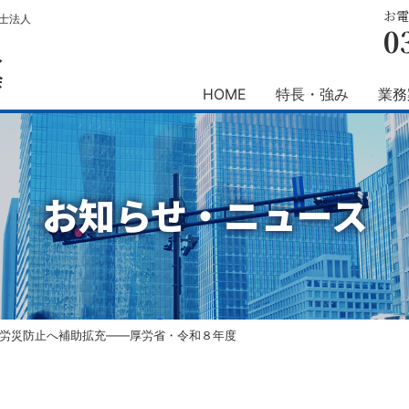
お電
士法人
0
人
会
HOME
特長・強み
業務
お知らせ・ニュース
労災防止へ補助拡充――厚労省・令和８年度