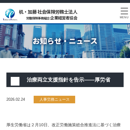
机・加藤 社会保険労務士法人
tog
企業経営者協会
労働保険事務組合
MENU
nav
お知らせ・ニュース
治療両立支援指針を告示――厚労省
2026.02.24
人事労務ニュース
厚生労働省は２月10日、改正労働施策総合推進法に基づく治療