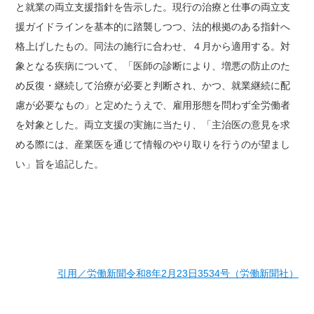
と就業の両立支援指針を告示した。現行の治療と仕事の両立支
援ガイドラインを基本的に踏襲しつつ、法的根拠のある指針へ
格上げしたもの。同法の施行に合わせ、４月から適用する。対
象となる疾病について、「医師の診断により、増悪の防止のた
め反復・継続して治療が必要と判断され、かつ、就業継続に配
慮が必要なもの」と定めたうえで、雇用形態を問わず全労働者
を対象とした。両立支援の実施に当たり、「主治医の意見を求
める際には、産業医を通じて情報のやり取りを行うのが望まし
い」旨を追記した。
引用／労働新聞令和8年2月23日3534号（労働新聞社）