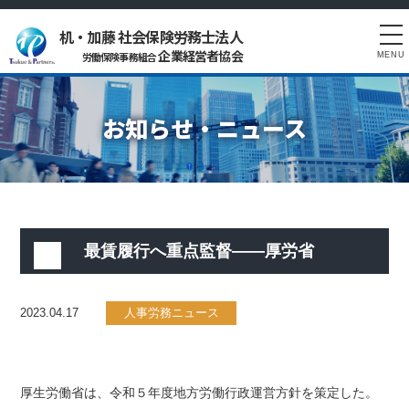
机・加藤 社会保険労務士法人
tog
企業経営者協会
労働保険事務組合
MENU
nav
お知らせ・ニュース
最賃履行へ重点監督――厚労省
2023.04.17
人事労務ニュース
厚生労働省は、令和５年度地方労働行政運営方針を策定した。