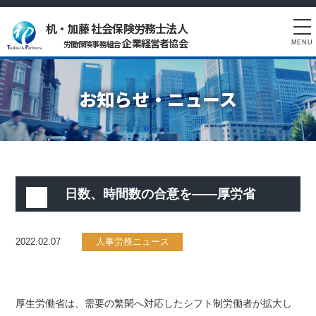
机・加藤 社会保険労務士法人
tog
企業経営者協会
労働保険事務組合
MENU
nav
お知らせ・ニュース
日数、時間数の合意を――厚労省
2022.02.07
人事労務ニュース
厚生労働省は、需要の繁閑へ対応したシフト制労働者が拡大し