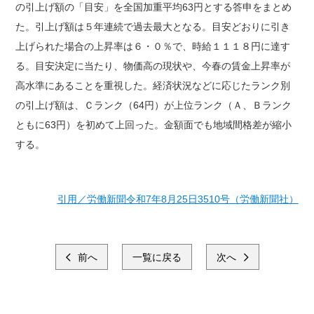
の引上げ額の「目安」を全国加重平均63円とする答申をまとめ
た。引上げ額は５年連続で過去最大となる。目安どおりに引き
上げられた場合の上昇率は６・０％で、時給１１１８円に達す
る。目安決定に当たり、物価高の現状や、今春の賃金上昇率が
高水準にあることを重視した。経済状況などに応じたランク別
の引上げ額は、Ｃランク（64円）が上位ランク（Ａ、Ｂランク
ともに63円）を初めて上回った。金額面でも地域間格差が縮小
する。
引用／労働新聞令和7年8月25日3510号（労働新聞社）
前へ
一覧に戻る
次へ