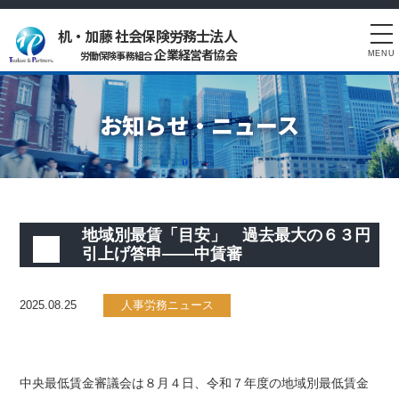
机・加藤 社会保険労務士法人
tog
企業経営者協会
労働保険事務組合
MENU
nav
お知らせ・ニュース
地域別最賃「目安」 過去最大の６３円
引上げ答申――中賃審
2025.08.25
人事労務ニュース
中央最低賃金審議会は８月４日、令和７年度の地域別最低賃金