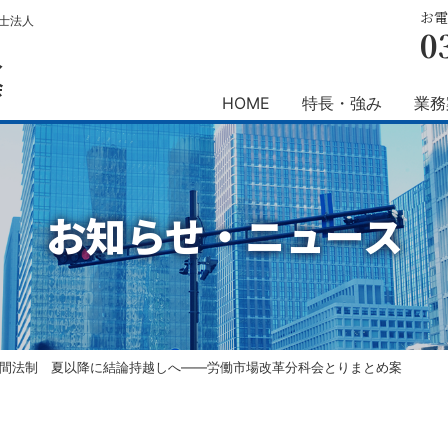
お電
士法人
0
人
会
HOME
特長・強み
業務
お知らせ・ニュース
間法制 夏以降に結論持越しへ――労働市場改革分科会とりまとめ案